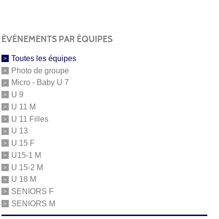
ÉVÉNEMENTS PAR ÉQUIPES
Toutes les équipes
Photo de groupe
Micro - Baby U 7
U 9
U 11 M
U 11 Filles
U 13
U 15 F
U15-1 M
U 15-2 M
U 18 M
SENIORS F
SENIORS M