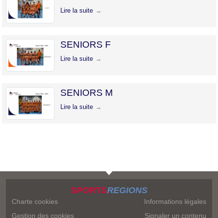
Lire la suite
SENIORS F
Lire la suite
SENIORS M
Lire la suite
SPORTS
REGIONS
Charte cookies
Informations légales
Gestion des cookies
Signaler un contenu